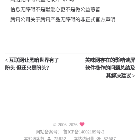
信息无障碍不是献爱心更不是做公益慈善
腾讯公司关于腾讯产品无障碍的非正式官方声明
< 互联网让黑暗世界有了
美味网存在的影响读屏
盼头 但还只是盼头？
软件操作的问题总结及
其解决建议 >
© 2006–2026
网站备案号：
鲁ICP备14002189号-2
本站访客数
75852
|
本站访问量
82687