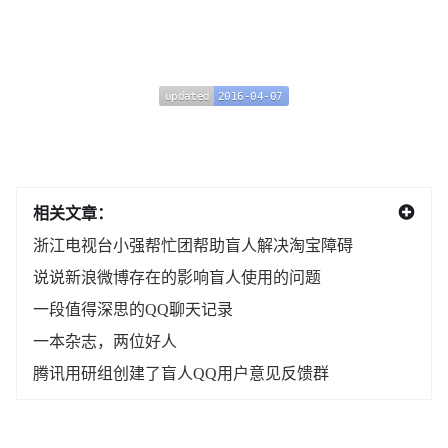
updated
2016-04-07
updated
2016-04-07
相关文章：
浙江电视台小强帮忙团帮助盲人解决淘宝障碍
说说新浪微博存在的影响盲人使用的问题
一段值得深思的QQ聊天记录
一本杂志，两位好人
腾讯用研组创建了盲人QQ用户意见反馈群