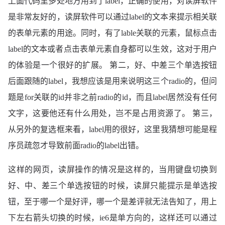
上面代码里多处地方用到了label，正确的使用，对读屏软件
									<tr class="J_RateItem comment-more">

是非常友好的，读屏软件可以通过label的文本来提示相关联
										<td class="buyting">

										<div class="item">

的表单元素的用途。同时，有了lable关联的元素，鼠标点击
										<div class="pic s60"><a

label的文本或者点击表单元素自身都可以生效，这对于用户
											href="http://trade.taobao.com/trade/detail/trade_snap.htm?trade_id=59435601311588"

											target="_blank">

的体验是一个很好的扩展。 第二，好、中差三个单选按钮
											<img

后面跟随的label，我想应该是用来说明这三个radio的，但问
												src="http://img02.taobaocdn.com/bao/uploaded/i2/T18QXOXeVzXXX9y_6b_095409.jpg_sum.jpg" />

										 </a></div>

题是for关联的id并非之前radio的id，而且label居然没有任何
										<div class="desc"><a

											href="http://trade.taobao.com/trade/detail/trade_snap.htm?trade_id=59435601311588"

文字，这要他还有什么用处，岂不是占用资源了。 第三，
											target="_blank"> 水精灵/富培美水精灵/万能去污专家/ 水精灵洗衣粉/ 正品 </a></div>

从另外的复选框来看，label用的很好，这里我猜想可能是程
										</div>

										</td>

序员疏忽才导致前面radio的label出错。
										<td class="result"><span

											id="rateWord59435601311588"

这样的网页，读屏操作的情况是这样的，当用键盘切换到
好、中、差三个单选按钮的时候，读屏只能提示是单选按
钮，至于哪一个是好评，哪一个是差评就无法告知了，用上
下左右箭头切换的时候，ie6是单方向的，这样还可以通过
																			class="rate-