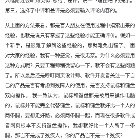
入框附近会听到类似“您给了差评，说一下理由吧”的提示。
											onclick="showDetail(59435601311588,-1);" />

第三，选择了中评和差评是必须要输入评论内容的。
										<label for="type_0_3"></label></td>

										<td class="comment">												<input type="checkbox" class="anonymity J_Anonymity" name="anony59435601311588" value="1"   id="anony59435601311588"/>

从上面的方法来看，都是盲人朋友在使用过程中摸索出来的
                        								<input type="hidden" name="isforceannoy59435601311588" value="0"/>

	<label for="anony59435601311588">匿名评价</label>

经验，也就是说只有掌握了这些经验才能正确评价。假如一
	                                        </span>

个新手，是很难了解到这些经验的，那就难免出错了。 面
											<span class="share-box J_ShareRow">

	<input type="checkbox" class="J_Share" name="sharePrivacy59435601311588" id="sharePrivacy59435601311588" value="0" />

对大家的经验，我有一种感觉，是很无奈。为什么必须要用
                                            <label 
	                                        </span>

这种方式呢？只要工程师稍微留心一下，就不会有这些问题
											</div>

了。所以最后还是呼吁网页设计师、软件开发者关注一下自
己的产品是否有考虑到残障人的使用，是否支持鼠标和键盘
双向操作。 我一致认为，鼠标和键盘都是被用来操作电脑
的，鼠标并不能完全代替键盘，鼠标和键盘就好比一个人的
两条腿，要想走好路，必须两条腿一起，而现在很多软件或
者网页根本不支持键盘操作，我想就好比一个人断了一条
腿，那岂不是成了残疾人，你的产品岂不是一个残疾？