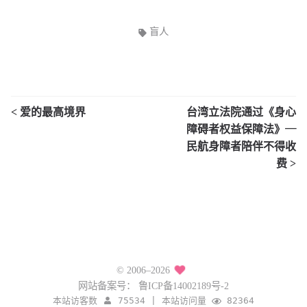
盲人
< 爱的最高境界
台湾立法院通过《身心
障碍者权益保障法》—
民航身障者陪伴不得收
费 >
© 2006–2026
网站备案号：
鲁ICP备14002189号-2
本站访客数
75534
|
本站访问量
82364