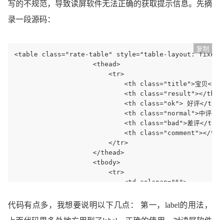
写的不规范，导致读屏软件无法正确的获取提示信息。先摘
录一段源码：
复制
<table class="rate-table" style="table-layout: fixed;
					<thead>

						<tr>

							<th class="title">宝贝</th>

							<th class="result"></th>

							<th class="ok"> 好评</th>

							<th class="normal">中评</th>

							<th class="bad">差评</th>

							<th class="comment"></th>

						</tr>

					</thead>

					<tbody>

						<tr>

							<td colspan="6"> 

								<div class="rate-detail" id="J_RateContainer">

代码有点多，我想要说明以下几点： 第一，label的用法，
							<table>
