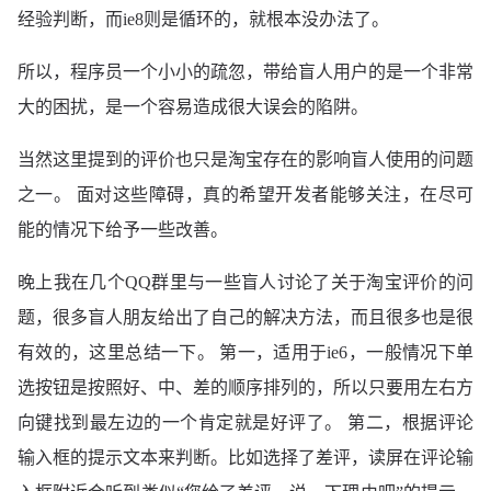
经验判断，而ie8则是循环的，就根本没办法了。
																	></
										</td>

所以，程序员一个小小的疏忽，带给盲人用户的是一个非常
										<td class="ok"><input rate:type="rate-ok" type="radio"

											id="rates59435601311588"

大的困扰，是一个容易造成很大误会的陷阱。
											name="rates59435601311588"

											value="1"

当然这里提到的评价也只是淘宝存在的影响盲人使用的问题
											onclick="showDetail(59435601311588,1);" />

之一。 面对这些障碍，真的希望开发者能够关注，在尽可
										<label for="type_0_1"></label></td>

能的情况下给予一些改善。
										<td class="normal"><input rate:type="rate-normal"

											type="radio"

											id="rates59435601311588"

晚上我在几个QQ群里与一些盲人讨论了关于淘宝评价的问
											name="rates59435601311588"

题，很多盲人朋友给出了自己的解决方法，而且很多也是很
											value="0"

有效的，这里总结一下。 第一，适用于ie6，一般情况下单
											onclick="showDetail(59435601311588,0);" />

选按钮是按照好、中、差的顺序排列的，所以只要用左右方
										<label for="type_0_2"></label></td>

										<td class="bad"><input rate:type="rate-bad" type="radio"

向键找到最左边的一个肯定就是好评了。 第二，根据评论
											id="rates59435601311588"

											name="rates59435601311588"

输入框的提示文本来判断。比如选择了差评，读屏在评论输
											value="-1"
