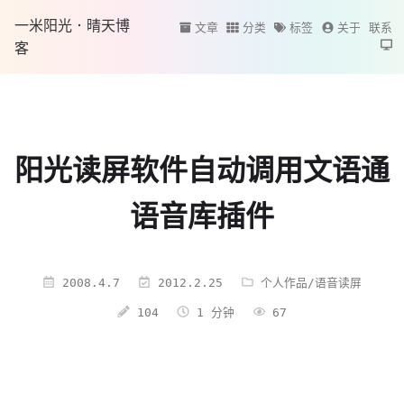
一米阳光·晴天博
文章
分类
标签
关于
联系
客
阳光读屏软件自动调用文语通
语音库插件
2008.4.7
2012.2.25
个人作品
/
语音读屏
104
1 分钟
67