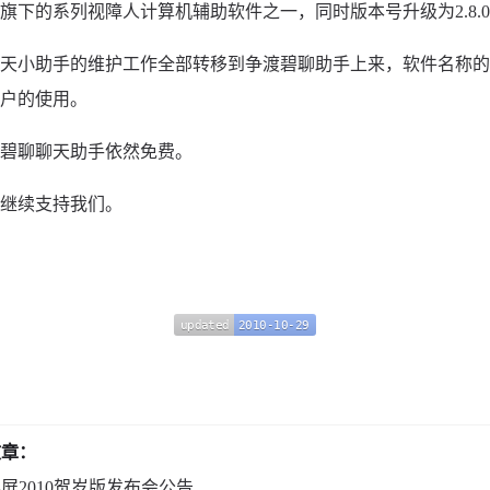
旗下的系列视障人计算机辅助软件之一，同时版本号升级为2.8.0.
天小助手的维护工作全部转移到争渡碧聊助手上来，软件名称的
户的使用。
碧聊聊天助手依然免费。
继续支持我们。
updated
2010-10-29
updated
2010-10-29
文章：
屏2010贺岁版发布会公告