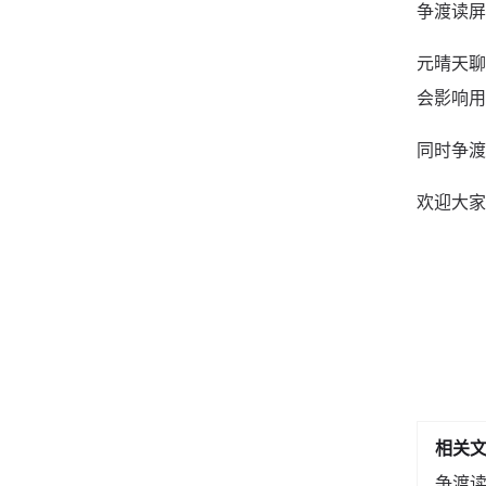
争渡读屏
元晴天聊
会影响用
同时争渡
欢迎大家
相关
争渡读