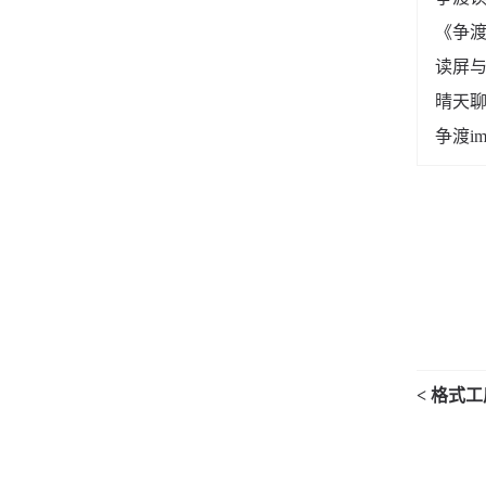
《争
读屏
晴天聊
争渡i
< 格式工厂