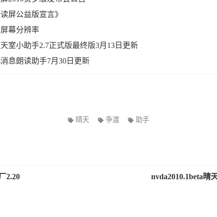
渡读屏公益版宣言》
与屏幕分辨率
天室小助手2.7正式版最终版3月13日更新
m消息朗读助手7月30日更新
晴天
争渡
助手
2.20
nvda2010.1beta